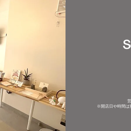
営
​※開店日や時間